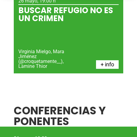
26 mayo, 19:00 h
BUSCAR REFUGIO NO ES
UN CRIMEN
Virginia Mielgo, Mara
Jiménez
(@croquetamente__),
+ info
Lamine Thior
CONFERENCIAS Y
PONENTES