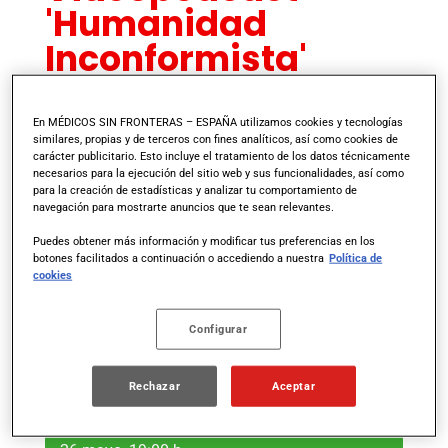
'Humanidad
Inconformista'
T1. E1. Buscar
refugio no es un
En MÉDICOS SIN FRONTERAS – ESPAÑA utilizamos cookies y tecnologías
similares, propias y de terceros con fines analíticos, así como cookies de
crimen
carácter publicitario. Esto incluye el tratamiento de los datos técnicamente
necesarios para la ejecución del sitio web y sus funcionalidades, así como
para la creación de estadísticas y analizar tu comportamiento de
navegación para mostrarte anuncios que te sean relevantes.
Madrid
26 de mayo a las 10h
Puedes obtener más información y modificar tus preferencias en los
botones facilitados a continuación o accediendo a nuestra
Política de
cookies
Ver el vídeo completo del evento
Configurar
Rechazar
Aceptar
EPISODIO 1