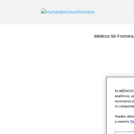
Médicos Sin Fronteras
En MÉDICOS S
analíticos, 
necesarios p
tu comportam
Puedes obten
a nuestra
Po