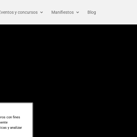
Eventos y concursos
Manifiestos
Blog
ros con fines
amente
icas y analizar