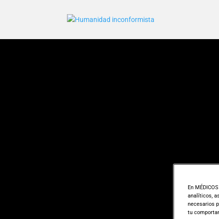
En MÉDICOS S
analíticos, 
necesarios p
tu comportam