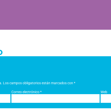
O
a.
Los campos obligatorios están marcados con
*
Correo electrónico
*
Web