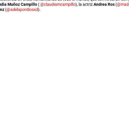
udia Muñoz Campillo
(
@claudiamcampillo
), la actriz
Andrea Ros
(
@mad
anz
(
@adelapordiosxd
).