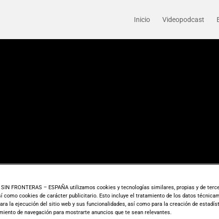
Inicio
Videopodcast
IN FRONTERAS – ESPAÑA utilizamos cookies y tecnologías similares, propias y de terce
así como cookies de carácter publicitario. Esto incluye el tratamiento de los datos técnic
ara la ejecución del sitio web y sus funcionalidades, así como para la creación de estadíst
iento de navegación para mostrarte anuncios que te sean relevantes.