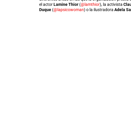
el actor
Lamine Thior
(
@lamthior
), la activista
Cla
Duque
(
@lapsicowoman
) o la ilustradora
Adela S