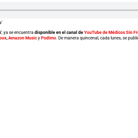
a’
’
, ya se encuentra
disponible en el canal de
YouTube de Médicos Sin Fr
voox
,
Amazon Music
y
Podimo
. De manera quincenal, cada lunes, se publ