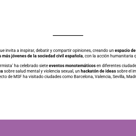
e invita a inspirar, debatir y compartir opiniones, creando un
espacio de
 más jóvenes de la sociedad civil española
, con la acción humanitaria 
mista’ ha celebrado siete
eventos monotemáticos
en diferentes ciudad
ca
sobre salud mental y violencia sexual, un
hackatón de ideas
sobre el i
oyecto de MSF ha visitado ciudades como Barcelona, Valencia, Sevilla, Mad