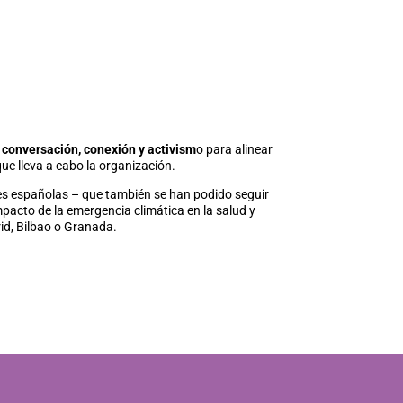
 conversación, conexión y activism
o para alinear
que lleva a cabo la organización.
es españolas – que también se han podido seguir
mpacto de la emergencia climática en la salud y
rid, Bilbao o Granada.