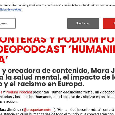
er más información y modificar tus preferencias en los botones facilitados a continuaci
lítica de cookies
gurar
Rechazar
RONTERAS Y PODIUM P
IDEOPODCAST ‘HUMAN
A’
z y creadora de contenido, Mara
la salud mental, el impacto de l
 y el racismo en Europa.
as
y
Podium Podcast
presentan ‘Humanidad Inconformista’, un videopodc
nitarias y los derechos humanos, con el objetivo de visibilizar estas situ
a la acción.
 Mara Jiménez
(
@croquetamente__
), ‘Humanidad Inconformista’ contará 
 asistencia en crisis humanitarias de todo el mundo, que conversarán con