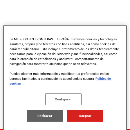
Madrid 2022
En MÉDICOS SIN FRONTERAS – ESPAÑA utilizamos cookies y tecnologías
similares, propias y de terceros con fines analíticos, así como cookies de
carácter publicitario. Esto incluye el tratamiento de los datos técnicamente
por
Laura Benito
|
May 12, 2022
necesarios para la ejecución del sitio web y sus funcionalidades, así como
para la creación de estadísticas y analizar tu comportamiento de
Barcelona 2021
navegación para mostrarte anuncios que te sean relevantes.
por
admin
|
Abr 28, 2022
Puedes obtener más información y modificar tus preferencias en los
botones facilitados a continuación o accediendo a nuestra
Política de
Sevilla 2022
cookies
por
Laura Benito
|
Mar 25, 2022
Valencia 2022
Configurar
por
Laura Benito
|
Mar 24, 2022
Rechazar
Aceptar
Valencia 2022 Comentarios Enviar...
Entradas siguientes »