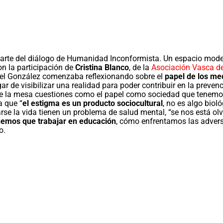
parte del diálogo de Humanidad Inconformista. Un espacio mode
on la participación de
Cristina Blanco
, de la
Asociación Vasca de
iel González comenzaba reflexionando sobre el
papel de los me
r de visibilizar una realidad para poder contribuir en la preven
re la mesa cuestiones como el papel como sociedad que tenemo
a que “
el estigma es un
producto sociocultural
, no es algo biol
arse la vida tienen un problema de salud mental, “se nos está o
enemos que
trabajar en educación
, cómo enfrentamos las advers
o.