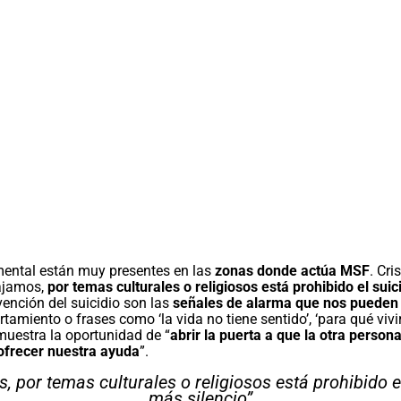
 mental están muy presentes en las
zonas donde actúa MSF
. Cri
ajamos,
por temas culturales o religiosos está prohibido el suic
vención del suicidio son las
señales de alarma
que nos pueden 
amiento o frases como ‘la vida no tiene sentido’, ‘para qué viv
muestra la oportunidad de “
abrir la puerta a que la otra perso
ofrecer nuestra ayuda
”.
 por temas culturales o religiosos está prohibido e
más silencio”