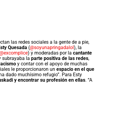
tan las redes sociales a la gente de a pie,
Esty Quesada
(
@soyunapringadalol
), la
@excomplice
) y moderadas por la
cantante
dy subrayaba la
parte positiva de las redes
,
 racismo
y contar con el apoyo de muchas
ciales le proporcionaron un
espacio en el que
e ha dado muchísimo refugio”. Para Esty
uskadi y encontrar su profesión en ellas
. “A