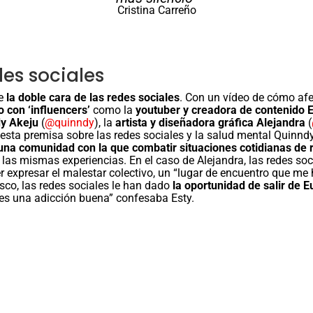
Cristina Carreño
des sociales
re
la doble cara de las redes sociales
. Con un vídeo de cómo afec
o con ‘influencers’
como la
youtuber y creadora de contenido
dy Akeju
(
@quinndy
), la
artista y diseñadora gráfica Alejandra
(
 esta premisa sobre las redes sociales y la salud mental Quinn
una comunidad con la que combatir situaciones cotidianas de
 las mismas experiencias. En el caso de Alejandra, las redes so
er expresar el malestar colectivo, un “lugar de encuentro que m
sco, las redes sociales le han dado
la oportunidad de salir de E
 es una adicción buena” confesaba Esty.