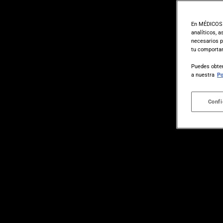
En MÉDICOS S
analíticos, 
necesarios p
tu comportam
Puedes obten
a nuestra
Po
Confi