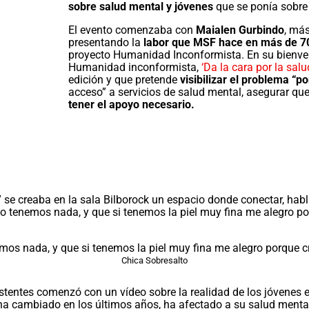
sobre
salud mental y jóvenes
que se ponía sobre 
El evento comenzaba con
Maialen Gurbindo
, má
presentando la
labor que MSF hace en más de 7
proyecto Humanidad Inconformista. En su bienven
Humanidad inconformista,
‘Da la cara por la sal
edición y que pretende
visibilizar el problema
“po
acceso” a servicios de salud mental, asegurar q
tener el apoyo necesario.
” se creaba en la sala Bilborock un espacio donde conectar, habl
 no tenemos nada, y que si tenemos la piel muy fina me alegro p
emos nada, y que si tenemos la piel muy fina me alegro porque 
Chica Sobresalto
sistentes comenzó con un vídeo sobre la realidad de los jóvenes 
a cambiado en los últimos años, ha afectado a su salud mental