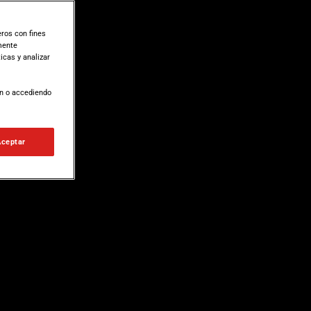
ros con fines
amente
icas y analizar
ón o accediendo
Aceptar