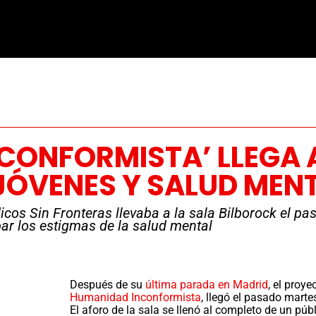
CONFORMISTA’ LLEGA 
JÓVENES Y SALUD MEN
icos Sin Fronteras llevaba a la sala Bilborock el 
bar los estigmas de la salud mental
Después de su
última parada en Madrid
, el proye
Humanidad Inconformista
, llegó el pasado mart
El aforo de la sala se llenó al completo de un pú