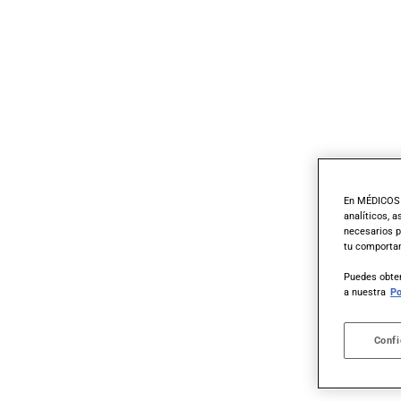
En MÉDICOS S
analíticos, 
necesarios p
tu comportam
Puedes obten
a nuestra
Po
Confi