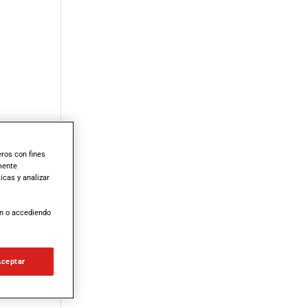
ros con fines
amente
icas y analizar
ón o accediendo
Aceptar